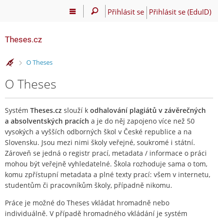
Přihlásit se
Přihlásit se (EduID)
Theses.cz
>
O Theses
O Theses
Systém
Theses.cz
slouží k
odhalování plagiátů v závěrečných
a absolventských pracích
a je do něj zapojeno více než 50
vysokých a vyšších odborných škol v České republice a na
Slovensku. Jsou mezi nimi školy veřejné, soukromé i státní.
Zároveň se jedná o registr prací, metadata / informace o práci
mohou být veřejně vyhledatelné. Škola rozhoduje sama o tom,
komu zpřístupní metadata a plné texty prací: všem v internetu,
studentům či pracovníkům školy, případně nikomu.
Práce je možné do Theses vkládat hromadně nebo
individuálně. V případě hromadného vkládání je systém