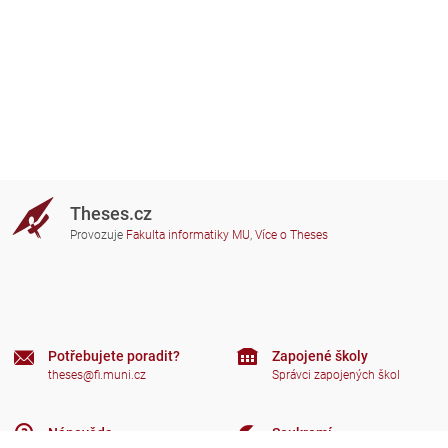
Theses.cz
Provozuje
Fakulta informatiky MU
,
Více o Theses
Potřebujete poradit?
Zapojené školy
theses@fi.muni.cz
Správci zapojených škol
Nápověda
Soukromí