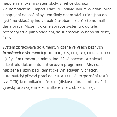
napojen na lokální systém školy, z něhož dochází
k automatickému importu dat. Při individuálním vkládání prací
k napojení na lokální systém školy nedochází. Práce jsou do
systému vkládány individuálně osobami, které k tomu mají
daná práva. Může jít kromě správce systému o učitele,
referenty studijního oddělení, další pracovníky nebo studenty
školy.
Systém zpracovává dokumenty vložené ve
všech běžných
formátech dokumentů
(PDF, DOC, XLS, PPT, TeX, ODF, RTF, TXT,
…). Systém umožňuje mimo jiné též zálohování, archivaci
a kontrolu dokumentů antivirovým programem. Mezi další
nabízené služby patří tematické vyhledávání v pracích,
automatický převod prací do PDF a TXT (vč. rozpoznání textů,
tzv. OCR), komunikační nástroje (diskusní fóra a informační
vývěsky pro vzájemné konzultace v této oblasti, …) aj.