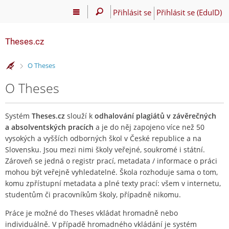
Přihlásit se
Přihlásit se (EduID)
Theses.cz
>
O Theses
O Theses
Systém
Theses.cz
slouží k
odhalování plagiátů v závěrečných
a absolventských pracích
a je do něj zapojeno více než 50
vysokých a vyšších odborných škol v České republice a na
Slovensku. Jsou mezi nimi školy veřejné, soukromé i státní.
Zároveň se jedná o registr prací, metadata / informace o práci
mohou být veřejně vyhledatelné. Škola rozhoduje sama o tom,
komu zpřístupní metadata a plné texty prací: všem v internetu,
studentům či pracovníkům školy, případně nikomu.
Práce je možné do Theses vkládat hromadně nebo
individuálně. V případě hromadného vkládání je systém