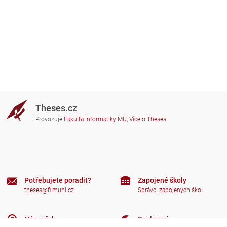
Theses.cz
Provozuje
Fakulta informatiky MU
,
Více o Theses
Potřebujete poradit?
Zapojené školy
theses@fi.muni.cz
Správci zapojených škol
Nápověda
Soukromí