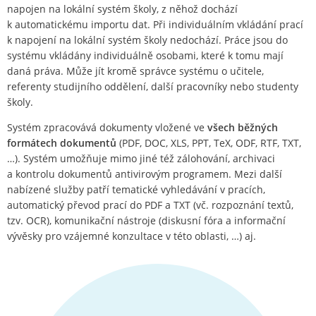
napojen na lokální systém školy, z něhož dochází
k automatickému importu dat. Při individuálním vkládání prací
k napojení na lokální systém školy nedochází. Práce jsou do
systému vkládány individuálně osobami, které k tomu mají
daná práva. Může jít kromě správce systému o učitele,
referenty studijního oddělení, další pracovníky nebo studenty
školy.
Systém zpracovává dokumenty vložené ve
všech běžných
formátech dokumentů
(PDF, DOC, XLS, PPT, TeX, ODF, RTF, TXT,
…). Systém umožňuje mimo jiné též zálohování, archivaci
a kontrolu dokumentů antivirovým programem. Mezi další
nabízené služby patří tematické vyhledávání v pracích,
automatický převod prací do PDF a TXT (vč. rozpoznání textů,
tzv. OCR), komunikační nástroje (diskusní fóra a informační
vývěsky pro vzájemné konzultace v této oblasti, …) aj.