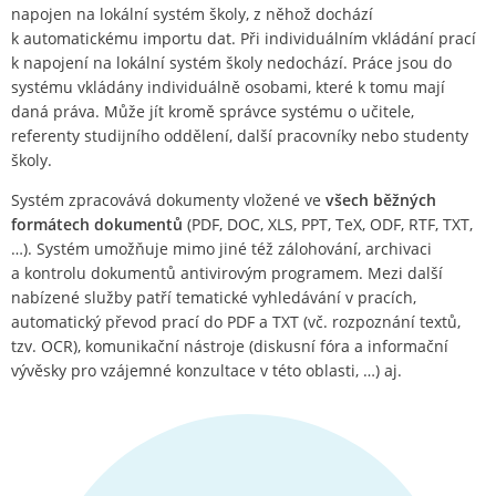
napojen na lokální systém školy, z něhož dochází
k automatickému importu dat. Při individuálním vkládání prací
k napojení na lokální systém školy nedochází. Práce jsou do
systému vkládány individuálně osobami, které k tomu mají
daná práva. Může jít kromě správce systému o učitele,
referenty studijního oddělení, další pracovníky nebo studenty
školy.
Systém zpracovává dokumenty vložené ve
všech běžných
formátech dokumentů
(PDF, DOC, XLS, PPT, TeX, ODF, RTF, TXT,
…). Systém umožňuje mimo jiné též zálohování, archivaci
a kontrolu dokumentů antivirovým programem. Mezi další
nabízené služby patří tematické vyhledávání v pracích,
automatický převod prací do PDF a TXT (vč. rozpoznání textů,
tzv. OCR), komunikační nástroje (diskusní fóra a informační
vývěsky pro vzájemné konzultace v této oblasti, …) aj.