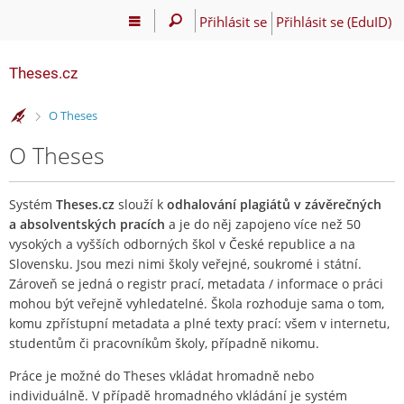
Přihlásit se
Přihlásit se (EduID)
Theses.cz
>
O Theses
O Theses
Systém
Theses.cz
slouží k
odhalování plagiátů v závěrečných
a absolventských pracích
a je do něj zapojeno více než 50
vysokých a vyšších odborných škol v České republice a na
Slovensku. Jsou mezi nimi školy veřejné, soukromé i státní.
Zároveň se jedná o registr prací, metadata / informace o práci
mohou být veřejně vyhledatelné. Škola rozhoduje sama o tom,
komu zpřístupní metadata a plné texty prací: všem v internetu,
studentům či pracovníkům školy, případně nikomu.
Práce je možné do Theses vkládat hromadně nebo
individuálně. V případě hromadného vkládání je systém