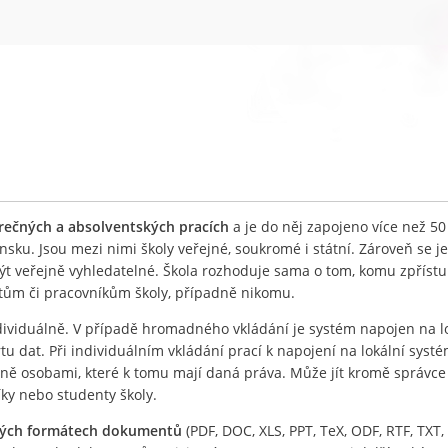
ěrečných a absolventských pracích
a je do něj zapojeno více než 50
nsku. Jsou mezi nimi školy veřejné, soukromé i státní. Zároveň se j
být veřejně vyhledatelné. Škola rozhoduje sama o tom, komu zpříst
ntům či pracovníkům školy, případně nikomu.
ividuálně. V případě hromadného vkládání je systém napojen na l
 dat. Při individuálním vkládání prací k napojení na lokální systé
lně osobami, které k tomu mají daná práva. Může jít kromě správc
íky nebo studenty školy.
ných formátech dokumentů
(PDF, DOC, XLS, PPT, TeX, ODF, RTF, TXT, 