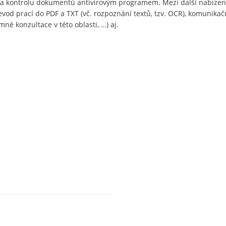
i a kontrolu dokumentů antivirovým programem. Mezi další nabízen
evod prací do PDF a TXT (vč. rozpoznání textů, tzv. OCR), komunikač
né konzultace v této oblasti, …) aj.