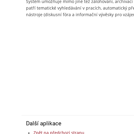
Systém umožňuje mimo jiné též zálohování, archivac
patří tematické vyhledávání v pracích, automatický př
nástroje (diskusní fóra a informační vývěsky pro vzájem
Další aplikace
Zpět na předchozí stranu