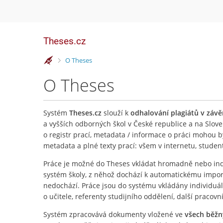
Theses.cz
>
O Theses
O Theses
Systém
Theses.cz
slouží k
odhalování plagiátů v záv
a vyšších odborných škol v České republice a na Slove
o registr prací, metadata / informace o práci mohou 
metadata a plné texty prací: všem v internetu, stude
Práce je možné do Theses vkládat hromadně nebo ind
systém školy, z něhož dochází k automatickému importu
nedochází. Práce jsou do systému vkládány individuá
o učitele, referenty studijního oddělení, další pracovn
Systém zpracovává dokumenty vložené ve
všech běž