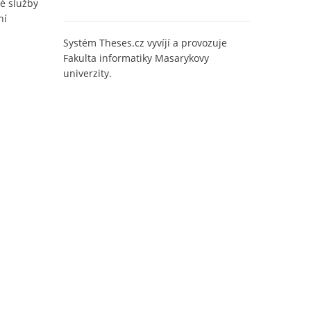
é služby
ní
Systém Theses.cz vyvíjí a provozuje
Fakulta informatiky Masarykovy
univerzity.