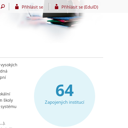
Přihlásit se
Přihlásit se (EduID)
 vysokých
edná
upní
64
okální
m školy
Zapojených institucí
e systému
…).