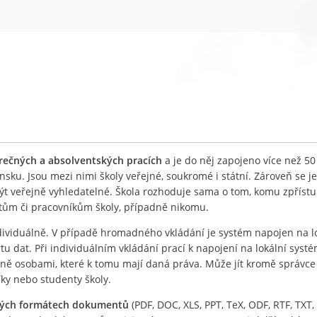
ěrečných a absolventských pracích
a je do něj zapojeno více než 50
nsku. Jsou mezi nimi školy veřejné, soukromé i státní. Zároveň se j
být veřejně vyhledatelné. Škola rozhoduje sama o tom, komu zpříst
ntům či pracovníkům školy, případně nikomu.
ividuálně. V případě hromadného vkládání je systém napojen na l
 dat. Při individuálním vkládání prací k napojení na lokální systé
lně osobami, které k tomu mají daná práva. Může jít kromě správc
íky nebo studenty školy.
ných formátech dokumentů
(PDF, DOC, XLS, PPT, TeX, ODF, RTF, TXT, 