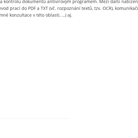
i a kontrolu dokumentů antivirovým programem. Mezi další nabízen
evod prací do PDF a TXT (vč. rozpoznání textů, tzv. OCR), komunikač
né konzultace v této oblasti, …) aj.