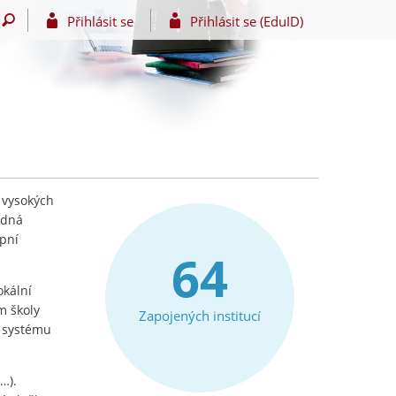
Přihlásit se
Přihlásit se (EduID)
 vysokých
edná
upní
64
okální
m školy
Zapojených institucí
e systému
…).