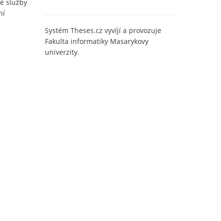
é služby
ní
Systém Theses.cz vyvíjí a provozuje
Fakulta informatiky Masarykovy
univerzity.