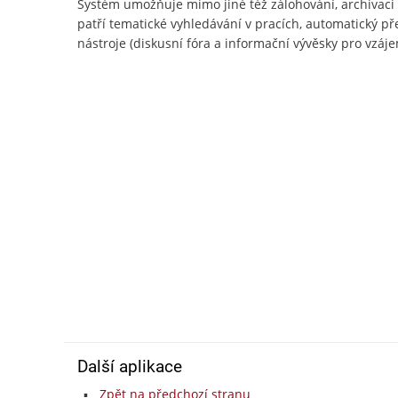
Systém umožňuje mimo jiné též zálohování, archivac
patří tematické vyhledávání v pracích, automatický př
nástroje (diskusní fóra a informační vývěsky pro vzájem
Další aplikace
Zpět na předchozí stranu