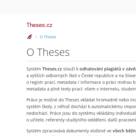
Theses.cz
>
O Theses
O Theses
Systém
Theses.cz
slouží k
odhalování plagiátů v záv
a vyšších odborných škol v České republice a na Slove
o registr prací, metadata / informace o práci mohou 
metadata a plné texty prací: všem v internetu, stude
Práce je možné do Theses vkládat hromadně nebo ind
systém školy, z něhož dochází k automatickému importu
nedochází. Práce jsou do systému vkládány individuá
o učitele, referenty studijního oddělení, další pracovn
Systém zpracovává dokumenty vložené ve
všech běž