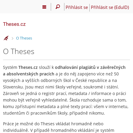
Přihlásit se
Přihlásit se (EduID)
Theses.cz
>
O Theses
O Theses
Systém
Theses.cz
slouží k
odhalování plagiátů v závěrečných
a absolventských pracích
a je do něj zapojeno více než 50
vysokých a vyšších odborných škol v České republice a na
Slovensku. Jsou mezi nimi školy veřejné, soukromé i státní.
Zároveň se jedná o registr prací, metadata / informace o práci
mohou být veřejně vyhledatelné. Škola rozhoduje sama o tom,
komu zpřístupní metadata a plné texty prací: všem v internetu,
studentům či pracovníkům školy, případně nikomu.
Práce je možné do Theses vkládat hromadně nebo
individuálně. V případě hromadného vkládání je systém