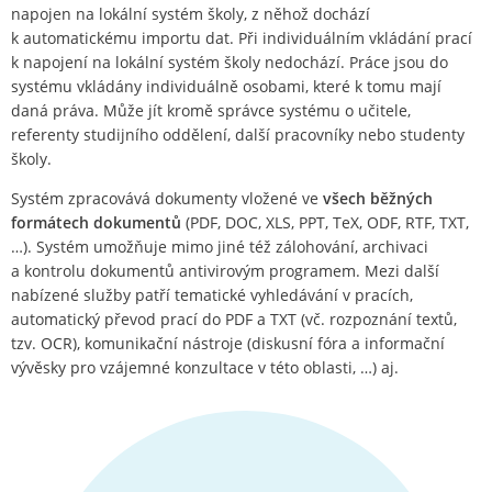
napojen na lokální systém školy, z něhož dochází
k automatickému importu dat. Při individuálním vkládání prací
k napojení na lokální systém školy nedochází. Práce jsou do
systému vkládány individuálně osobami, které k tomu mají
daná práva. Může jít kromě správce systému o učitele,
referenty studijního oddělení, další pracovníky nebo studenty
školy.
Systém zpracovává dokumenty vložené ve
všech běžných
formátech dokumentů
(PDF, DOC, XLS, PPT, TeX, ODF, RTF, TXT,
…). Systém umožňuje mimo jiné též zálohování, archivaci
a kontrolu dokumentů antivirovým programem. Mezi další
nabízené služby patří tematické vyhledávání v pracích,
automatický převod prací do PDF a TXT (vč. rozpoznání textů,
tzv. OCR), komunikační nástroje (diskusní fóra a informační
vývěsky pro vzájemné konzultace v této oblasti, …) aj.