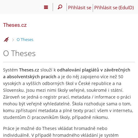
Přihlásit se
Přihlásit se (EduID)
Theses.cz
>
O Theses
O Theses
Systém
Theses.cz
slouží k
odhalování plagiátů v závěrečných
a absolventských pracích
a je do něj zapojeno více než 50
vysokých a vyšších odborných škol v České republice a na
Slovensku. Jsou mezi nimi školy veřejné, soukromé i státní.
Zároveň se jedná o registr prací, metadata / informace o práci
mohou být veřejně vyhledatelné. Škola rozhoduje sama o tom,
komu zpřístupní metadata a plné texty prací: všem v internetu,
studentům či pracovníkům školy, případně nikomu.
Práce je možné do Theses vkládat hromadně nebo
individuálně. V případě hromadného vkládání je systém