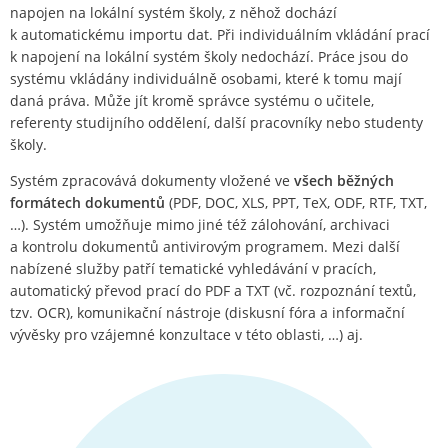
napojen na lokální systém školy, z něhož dochází
k automatickému importu dat. Při individuálním vkládání prací
k napojení na lokální systém školy nedochází. Práce jsou do
systému vkládány individuálně osobami, které k tomu mají
daná práva. Může jít kromě správce systému o učitele,
referenty studijního oddělení, další pracovníky nebo studenty
školy.
Systém zpracovává dokumenty vložené ve
všech běžných
formátech dokumentů
(PDF, DOC, XLS, PPT, TeX, ODF, RTF, TXT,
…). Systém umožňuje mimo jiné též zálohování, archivaci
a kontrolu dokumentů antivirovým programem. Mezi další
nabízené služby patří tematické vyhledávání v pracích,
automatický převod prací do PDF a TXT (vč. rozpoznání textů,
tzv. OCR), komunikační nástroje (diskusní fóra a informační
vývěsky pro vzájemné konzultace v této oblasti, …) aj.