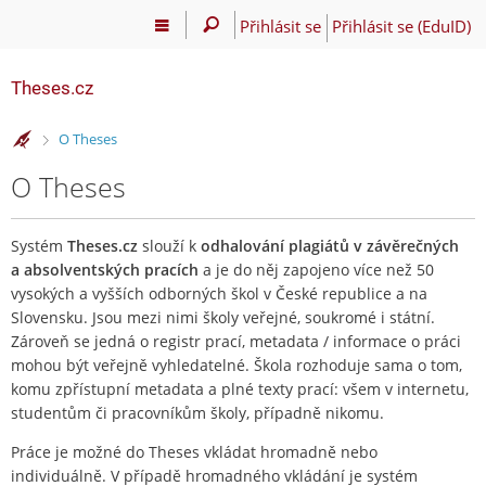
Přihlásit se
Přihlásit se (EduID)
Theses.cz
>
O Theses
O Theses
Systém
Theses.cz
slouží k
odhalování plagiátů v závěrečných
a absolventských pracích
a je do něj zapojeno více než 50
vysokých a vyšších odborných škol v České republice a na
Slovensku. Jsou mezi nimi školy veřejné, soukromé i státní.
Zároveň se jedná o registr prací, metadata / informace o práci
mohou být veřejně vyhledatelné. Škola rozhoduje sama o tom,
komu zpřístupní metadata a plné texty prací: všem v internetu,
studentům či pracovníkům školy, případně nikomu.
Práce je možné do Theses vkládat hromadně nebo
individuálně. V případě hromadného vkládání je systém