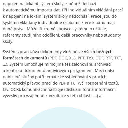
napojen na lokální systém školy, z něhož dochází
k automatickému importu dat. Při individuálním vkládání prací
k napojení na lokální systém školy nedochází. Práce jsou do
systému vkládány individuálně osobami, které k tomu mají
daná práva. Může jít kromě správce systému o učitele,
referenty studijního oddělení, další pracovníky nebo studenty
školy.
Systém zpracovává dokumenty vložené ve
všech běžných
formátech dokumentů
(PDF, DOC, XLS, PPT, TeX, ODF, RTF, TXT,
…). Systém umožňuje mimo jiné též zálohování, archivaci
a kontrolu dokumentů antivirovým programem. Mezi další
nabízené služby patří tematické vyhledávání v pracích,
automatický převod prací do PDF a TXT (vč. rozpoznání textů,
tzv. OCR), komunikační nástroje (diskusní fóra a informační
vývěsky pro vzájemné konzultace v této oblasti, …) aj.