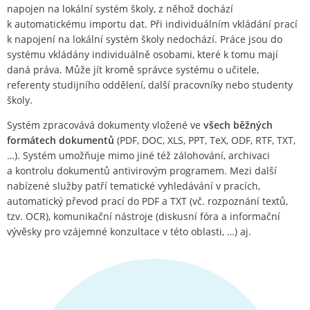
napojen na lokální systém školy, z něhož dochází
k automatickému importu dat. Při individuálním vkládání prací
k napojení na lokální systém školy nedochází. Práce jsou do
systému vkládány individuálně osobami, které k tomu mají
daná práva. Může jít kromě správce systému o učitele,
referenty studijního oddělení, další pracovníky nebo studenty
školy.
Systém zpracovává dokumenty vložené ve
všech běžných
formátech dokumentů
(PDF, DOC, XLS, PPT, TeX, ODF, RTF, TXT,
…). Systém umožňuje mimo jiné též zálohování, archivaci
a kontrolu dokumentů antivirovým programem. Mezi další
nabízené služby patří tematické vyhledávání v pracích,
automatický převod prací do PDF a TXT (vč. rozpoznání textů,
tzv. OCR), komunikační nástroje (diskusní fóra a informační
vývěsky pro vzájemné konzultace v této oblasti, …) aj.