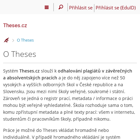
Přihlásit se
Přihlásit se (EduID)
Theses.cz
>
O Theses
O Theses
Systém
Theses.cz
slouží k
odhalování plagiátů v závěrečných
a absolventských pracích
a je do něj zapojeno více než 50
vysokých a vyšších odborných škol v České republice a na
Slovensku. Jsou mezi nimi školy veřejné, soukromé i státní.
Zároveň se jedná o registr prací, metadata / informace o práci
mohou být veřejně vyhledatelné. Škola rozhoduje sama o tom,
komu zpřístupní metadata a plné texty prací: všem v internetu,
studentům či pracovníkům školy, případně nikomu.
Práce je možné do Theses vkládat hromadně nebo
individuálně. V případě hromadného vkládání je systém