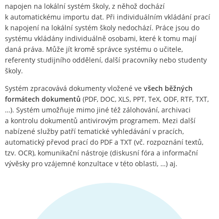
napojen na lokální systém školy, z něhož dochází
k automatickému importu dat. Při individuálním vkládání prací
k napojení na lokální systém školy nedochází. Práce jsou do
systému vkládány individuálně osobami, které k tomu mají
daná práva. Může jít kromě správce systému o učitele,
referenty studijního oddělení, další pracovníky nebo studenty
školy.
Systém zpracovává dokumenty vložené ve
všech běžných
formátech dokumentů
(PDF, DOC, XLS, PPT, TeX, ODF, RTF, TXT,
…). Systém umožňuje mimo jiné též zálohování, archivaci
a kontrolu dokumentů antivirovým programem. Mezi další
nabízené služby patří tematické vyhledávání v pracích,
automatický převod prací do PDF a TXT (vč. rozpoznání textů,
tzv. OCR), komunikační nástroje (diskusní fóra a informační
vývěsky pro vzájemné konzultace v této oblasti, …) aj.