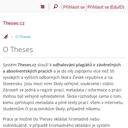
Přihlásit se
Přihlásit se (EduID)
Theses.cz
>
O Theses
O Theses
Systém
Theses.cz
slouží k
odhalování plagiátů v závěrečných
a absolventských pracích
a je do něj zapojeno více než 50
vysokých a vyšších odborných škol v České republice a na
Slovensku. Jsou mezi nimi školy veřejné, soukromé i státní.
Zároveň se jedná o registr prací, metadata / informace o práci
mohou být veřejně vyhledatelné. Škola rozhoduje sama o tom,
komu zpřístupní metadata a plné texty prací: všem v internetu,
studentům či pracovníkům školy, případně nikomu.
Práce je možné do Theses vkládat hromadně nebo
individuálně. V případě hromadného vkládání je systém