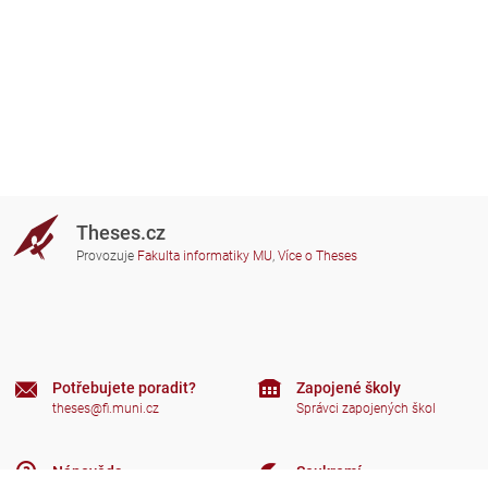
Theses.cz
Provozuje
Fakulta informatiky MU
,
Více o Theses
Potřebujete poradit?
Zapojené školy
theses@fi.muni.cz
Správci zapojených škol
Nápověda
Soukromí