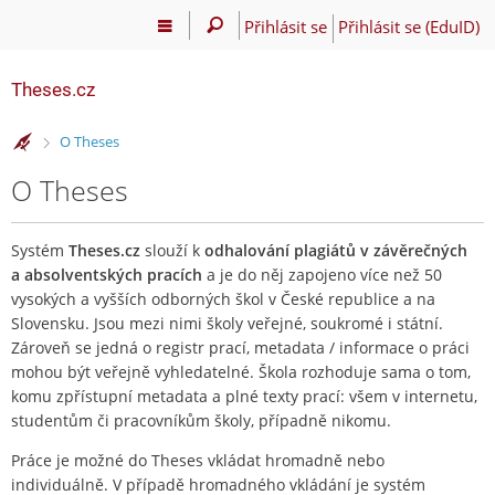
Přihlásit se
Přihlásit se (EduID)
Theses.cz
>
O Theses
O Theses
Systém
Theses.cz
slouží k
odhalování plagiátů v závěrečných
a absolventských pracích
a je do něj zapojeno více než 50
vysokých a vyšších odborných škol v České republice a na
Slovensku. Jsou mezi nimi školy veřejné, soukromé i státní.
Zároveň se jedná o registr prací, metadata / informace o práci
mohou být veřejně vyhledatelné. Škola rozhoduje sama o tom,
komu zpřístupní metadata a plné texty prací: všem v internetu,
studentům či pracovníkům školy, případně nikomu.
Práce je možné do Theses vkládat hromadně nebo
individuálně. V případě hromadného vkládání je systém