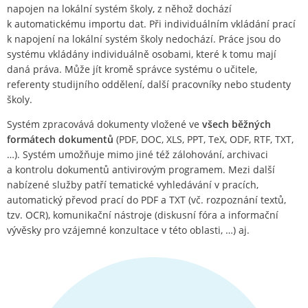
napojen na lokální systém školy, z něhož dochází
k automatickému importu dat. Při individuálním vkládání prací
k napojení na lokální systém školy nedochází. Práce jsou do
systému vkládány individuálně osobami, které k tomu mají
daná práva. Může jít kromě správce systému o učitele,
referenty studijního oddělení, další pracovníky nebo studenty
školy.
Systém zpracovává dokumenty vložené ve
všech běžných
formátech dokumentů
(PDF, DOC, XLS, PPT, TeX, ODF, RTF, TXT,
…). Systém umožňuje mimo jiné též zálohování, archivaci
a kontrolu dokumentů antivirovým programem. Mezi další
nabízené služby patří tematické vyhledávání v pracích,
automatický převod prací do PDF a TXT (vč. rozpoznání textů,
tzv. OCR), komunikační nástroje (diskusní fóra a informační
vývěsky pro vzájemné konzultace v této oblasti, …) aj.