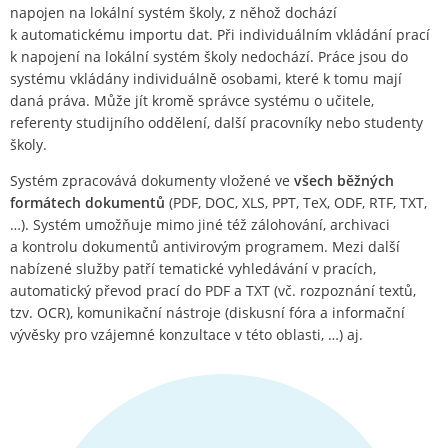
napojen na lokální systém školy, z něhož dochází
k automatickému importu dat. Při individuálním vkládání prací
k napojení na lokální systém školy nedochází. Práce jsou do
systému vkládány individuálně osobami, které k tomu mají
daná práva. Může jít kromě správce systému o učitele,
referenty studijního oddělení, další pracovníky nebo studenty
školy.
Systém zpracovává dokumenty vložené ve
všech běžných
formátech dokumentů
(PDF, DOC, XLS, PPT, TeX, ODF, RTF, TXT,
…). Systém umožňuje mimo jiné též zálohování, archivaci
a kontrolu dokumentů antivirovým programem. Mezi další
nabízené služby patří tematické vyhledávání v pracích,
automatický převod prací do PDF a TXT (vč. rozpoznání textů,
tzv. OCR), komunikační nástroje (diskusní fóra a informační
vývěsky pro vzájemné konzultace v této oblasti, …) aj.