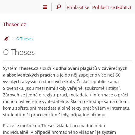
Přihlásit se
Přihlásit se (EduID)
Theses.cz
>
O Theses
O Theses
Systém
Theses.cz
slouží k
odhalování plagiátů v závěrečných
a absolventských pracích
a je do něj zapojeno více než 50
vysokých a vyšších odborných škol v České republice a na
Slovensku. Jsou mezi nimi školy veřejné, soukromé i státní.
Zároveň se jedná o registr prací, metadata / informace o práci
mohou být veřejně vyhledatelné. Škola rozhoduje sama o tom,
komu zpřístupní metadata a plné texty prací: všem v internetu,
studentům či pracovníkům školy, případně nikomu.
Práce je možné do Theses vkládat hromadně nebo
individuálně. V případě hromadného vkládání je systém