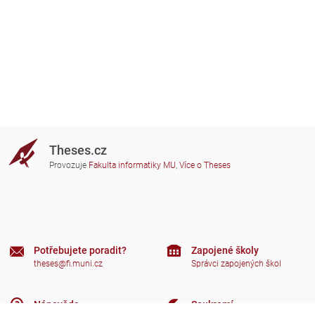
Theses.cz
Provozuje
Fakulta informatiky MU
,
Více o Theses
Potřebujete poradit?
Zapojené školy
theses@fi.muni.cz
Správci zapojených škol
Nápověda
Soukromí