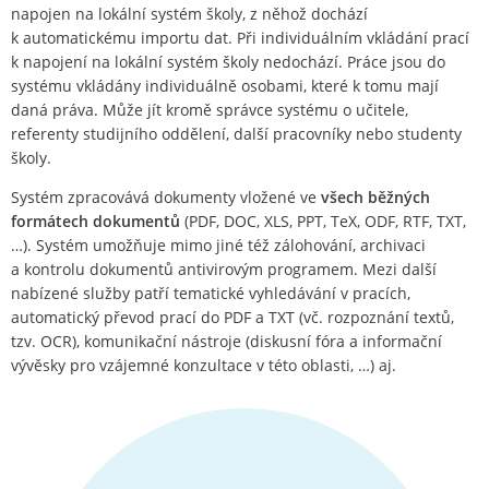
napojen na lokální systém školy, z něhož dochází
k automatickému importu dat. Při individuálním vkládání prací
k napojení na lokální systém školy nedochází. Práce jsou do
systému vkládány individuálně osobami, které k tomu mají
daná práva. Může jít kromě správce systému o učitele,
referenty studijního oddělení, další pracovníky nebo studenty
školy.
Systém zpracovává dokumenty vložené ve
všech běžných
formátech dokumentů
(PDF, DOC, XLS, PPT, TeX, ODF, RTF, TXT,
…). Systém umožňuje mimo jiné též zálohování, archivaci
a kontrolu dokumentů antivirovým programem. Mezi další
nabízené služby patří tematické vyhledávání v pracích,
automatický převod prací do PDF a TXT (vč. rozpoznání textů,
tzv. OCR), komunikační nástroje (diskusní fóra a informační
vývěsky pro vzájemné konzultace v této oblasti, …) aj.