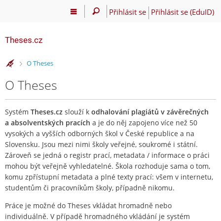
Přihlásit se
Přihlásit se (EduID)
Theses.cz
>
O Theses
O Theses
Systém
Theses.cz
slouží k
odhalování plagiátů v závěrečných
a absolventských pracích
a je do něj zapojeno více než 50
vysokých a vyšších odborných škol v České republice a na
Slovensku. Jsou mezi nimi školy veřejné, soukromé i státní.
Zároveň se jedná o registr prací, metadata / informace o práci
mohou být veřejně vyhledatelné. Škola rozhoduje sama o tom,
komu zpřístupní metadata a plné texty prací: všem v internetu,
studentům či pracovníkům školy, případně nikomu.
Práce je možné do Theses vkládat hromadně nebo
individuálně. V případě hromadného vkládání je systém