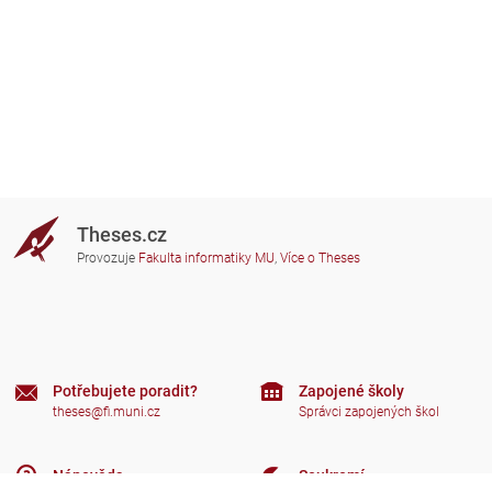
Theses.cz
Provozuje
Fakulta informatiky MU
,
Více o Theses
Potřebujete poradit?
Zapojené školy
theses@fi.muni.cz
Správci zapojených škol
Nápověda
Soukromí