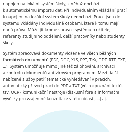
napojen na lokální systém školy, z něhož dochází
k automatickému importu dat. Při individuálním vkládání prací
k napojení na lokální systém školy nedochází. Práce jsou do
systému vkládány individuálně osobami, které k tomu mají
daná práva. Může jít kromě správce systému o učitele,
referenty studijního oddělení, další pracovníky nebo studenty
školy.
Systém zpracovává dokumenty vložené ve
všech běžných
formátech dokumentů
(PDF, DOC, XLS, PPT, TeX, ODF, RTF, TXT,
…). Systém umožňuje mimo jiné též zálohování, archivaci
a kontrolu dokumentů antivirovým programem. Mezi další
nabízené služby patří tematické vyhledávání v pracích,
automatický převod prací do PDF a TXT (vč. rozpoznání textů,
tzv. OCR), komunikační nástroje (diskusní fóra a informační
vývěsky pro vzájemné konzultace v této oblasti, …) aj.