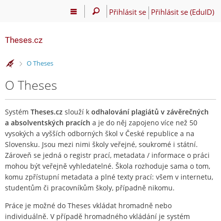
Přihlásit se
Přihlásit se (EduID)
Theses.cz
>
O Theses
O Theses
Systém
Theses.cz
slouží k
odhalování plagiátů v závěrečných
a absolventských pracích
a je do něj zapojeno více než 50
vysokých a vyšších odborných škol v České republice a na
Slovensku. Jsou mezi nimi školy veřejné, soukromé i státní.
Zároveň se jedná o registr prací, metadata / informace o práci
mohou být veřejně vyhledatelné. Škola rozhoduje sama o tom,
komu zpřístupní metadata a plné texty prací: všem v internetu,
studentům či pracovníkům školy, případně nikomu.
Práce je možné do Theses vkládat hromadně nebo
individuálně. V případě hromadného vkládání je systém