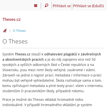
Přihlásit se
Přihlásit se (EduID)
Theses.cz
>
O Theses
O Theses
Systém
Theses.cz
slouží k
odhalování plagiátů v závěrečných
a absolventských pracích
a je do něj zapojeno více než 50
vysokých a vyšších odborných škol v České republice a na
Slovensku. Jsou mezi nimi školy veřejné, soukromé i státní.
Zároveň se jedná o registr prací, metadata / informace o práci
mohou být veřejně vyhledatelné. Škola rozhoduje sama o tom,
komu zpřístupní metadata a plné texty prací: všem v internetu,
studentům či pracovníkům školy, případně nikomu.
Práce je možné do Theses vkládat hromadně nebo
individuálně. V případě hromadného vkládání je systém