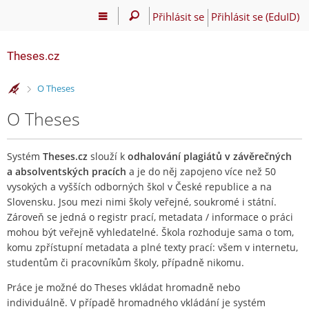
Přihlásit se
Přihlásit se (EduID)
Theses.cz
>
O Theses
O Theses
Systém
Theses.cz
slouží k
odhalování plagiátů v závěrečných
a absolventských pracích
a je do něj zapojeno více než 50
vysokých a vyšších odborných škol v České republice a na
Slovensku. Jsou mezi nimi školy veřejné, soukromé i státní.
Zároveň se jedná o registr prací, metadata / informace o práci
mohou být veřejně vyhledatelné. Škola rozhoduje sama o tom,
komu zpřístupní metadata a plné texty prací: všem v internetu,
studentům či pracovníkům školy, případně nikomu.
Práce je možné do Theses vkládat hromadně nebo
individuálně. V případě hromadného vkládání je systém