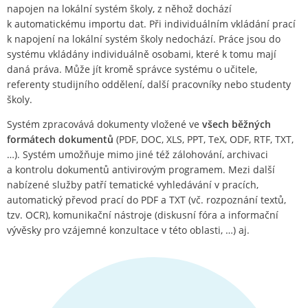
napojen na lokální systém školy, z něhož dochází
k automatickému importu dat. Při individuálním vkládání prací
k napojení na lokální systém školy nedochází. Práce jsou do
systému vkládány individuálně osobami, které k tomu mají
daná práva. Může jít kromě správce systému o učitele,
referenty studijního oddělení, další pracovníky nebo studenty
školy.
Systém zpracovává dokumenty vložené ve
všech běžných
formátech dokumentů
(PDF, DOC, XLS, PPT, TeX, ODF, RTF, TXT,
…). Systém umožňuje mimo jiné též zálohování, archivaci
a kontrolu dokumentů antivirovým programem. Mezi další
nabízené služby patří tematické vyhledávání v pracích,
automatický převod prací do PDF a TXT (vč. rozpoznání textů,
tzv. OCR), komunikační nástroje (diskusní fóra a informační
vývěsky pro vzájemné konzultace v této oblasti, …) aj.