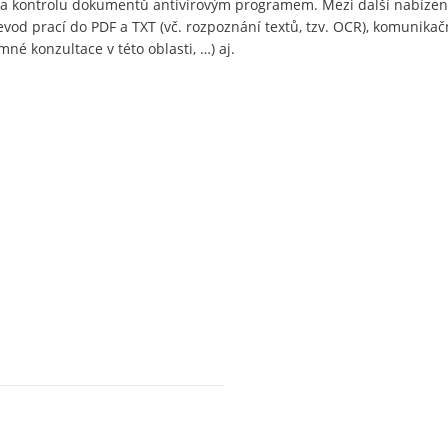
i a kontrolu dokumentů antivirovým programem. Mezi další nabízen
evod prací do PDF a TXT (vč. rozpoznání textů, tzv. OCR), komunikač
né konzultace v této oblasti, …) aj.