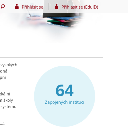
Přihlásit se
Přihlásit se (EduID)
 vysokých
edná
upní
64
okální
m školy
Zapojených institucí
e systému
…).