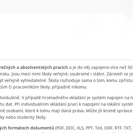
ěrečných a absolventských pracích
a je do něj zapojeno více než 50
nsku. Jsou mezi nimi školy veřejné, soukromé i státní. Zároveň se j
být veřejně vyhledatelné. Škola rozhoduje sama o tom, komu zpříst
ntům či pracovníkům školy, případně nikomu.
ividuálně. V případě hromadného vkládání je systém napojen na l
 dat. Při individuálním vkládání prací k napojení na lokální systé
lně osobami, které k tomu mají daná práva. Může jít kromě správc
íky nebo studenty školy.
ných formátech dokumentů
(PDF, DOC, XLS, PPT, TeX, ODF, RTF, TXT, 