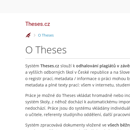
Theses.cz
>
O Theses
O Theses
Systém
Theses.cz
slouží k
odhalování plagiátů v záv
a vyšších odborných škol v České republice a na Slove
o registr prací, metadata / informace o práci mohou 
metadata a plné texty prací: všem v internetu, stude
Práce je možné do Theses vkládat hromadně nebo ind
systém školy, z něhož dochází k automatickému importu
nedochází. Práce jsou do systému vkládány individuá
o učitele, referenty studijního oddělení, další pracovn
Systém zpracovává dokumenty vložené ve
všech běž