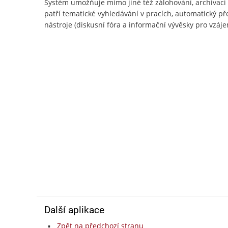
Systém umožňuje mimo jiné též zálohování, archivac
patří tematické vyhledávání v pracích, automatický př
nástroje (diskusní fóra a informační vývěsky pro vzájem
Další aplikace
Zpět na předchozí stranu