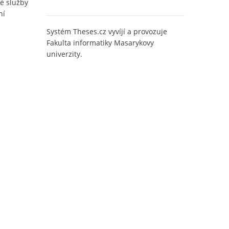
é služby
ní
Systém Theses.cz vyvíjí a provozuje
Fakulta informatiky Masarykovy
univerzity.