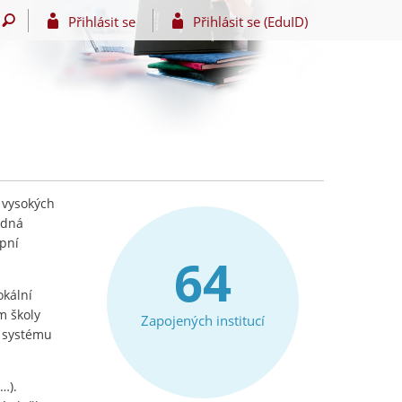
Přihlásit se
Přihlásit se (EduID)
 vysokých
edná
upní
64
okální
m školy
Zapojených institucí
e systému
…).