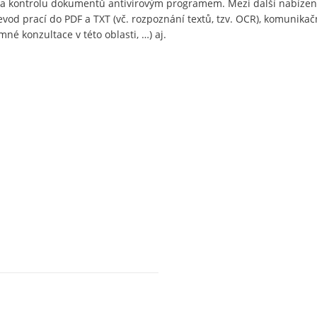
i a kontrolu dokumentů antivirovým programem. Mezi další nabízen
evod prací do PDF a TXT (vč. rozpoznání textů, tzv. OCR), komunikač
né konzultace v této oblasti, …) aj.