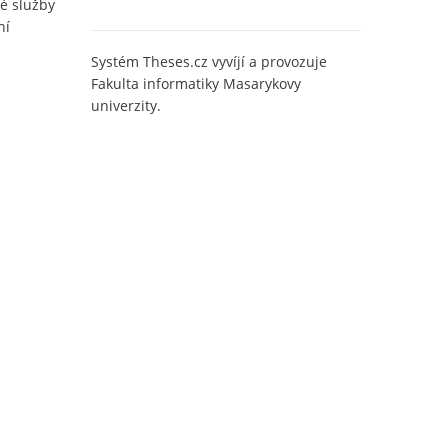
é služby
ní
Systém Theses.cz vyvíjí a provozuje
Fakulta informatiky Masarykovy
univerzity.