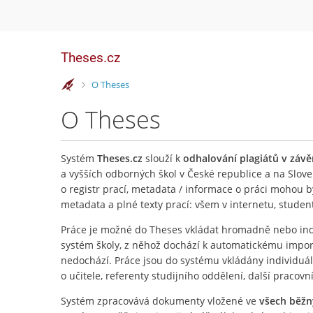
Theses.cz
>
O Theses
O Theses
Systém
Theses.cz
slouží k
odhalování plagiátů v záv
a vyšších odborných škol v České republice a na Slove
o registr prací, metadata / informace o práci mohou 
metadata a plné texty prací: všem v internetu, stude
Práce je možné do Theses vkládat hromadně nebo ind
systém školy, z něhož dochází k automatickému importu
nedochází. Práce jsou do systému vkládány individuá
o učitele, referenty studijního oddělení, další pracovn
Systém zpracovává dokumenty vložené ve
všech běž