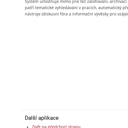
Systém umožňuje mimo jiné též zálohování, archivac
patří tematické vyhledávání v pracích, automatický př
nástroje (diskusní fóra a informační vývěsky pro vzájem
Další aplikace
Zpět na předchozí stranu