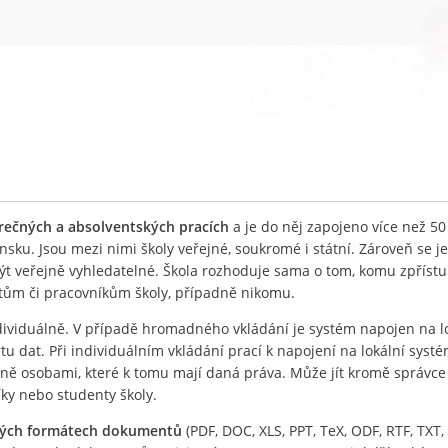
ěrečných a absolventských pracích
a je do něj zapojeno více než 50
nsku. Jsou mezi nimi školy veřejné, soukromé i státní. Zároveň se j
být veřejně vyhledatelné. Škola rozhoduje sama o tom, komu zpříst
ntům či pracovníkům školy, případně nikomu.
ividuálně. V případě hromadného vkládání je systém napojen na l
 dat. Při individuálním vkládání prací k napojení na lokální systé
lně osobami, které k tomu mají daná práva. Může jít kromě správc
íky nebo studenty školy.
ných formátech dokumentů
(PDF, DOC, XLS, PPT, TeX, ODF, RTF, TXT, 