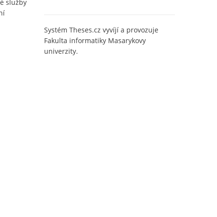
é služby
ní
Systém Theses.cz vyvíjí a provozuje
Fakulta informatiky Masarykovy
univerzity.