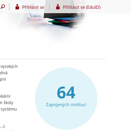
Přihlásit se
Přihlásit se (EduID)
 vysokých
edná
upní
64
okální
m školy
Zapojených institucí
e systému
…).