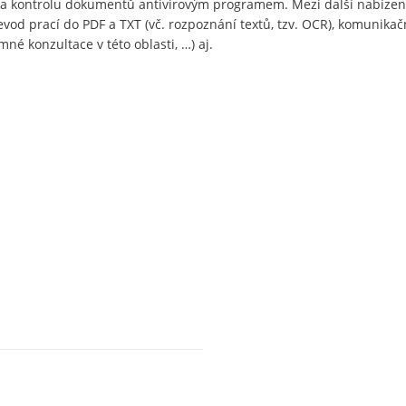
i a kontrolu dokumentů antivirovým programem. Mezi další nabízen
evod prací do PDF a TXT (vč. rozpoznání textů, tzv. OCR), komunikač
né konzultace v této oblasti, …) aj.