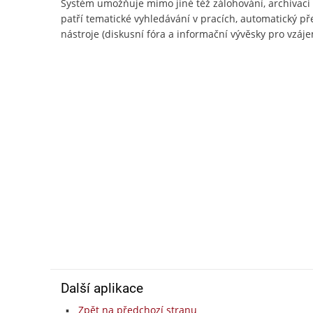
Systém umožňuje mimo jiné též zálohování, archivac
patří tematické vyhledávání v pracích, automatický př
nástroje (diskusní fóra a informační vývěsky pro vzájem
Další aplikace
Zpět na předchozí stranu