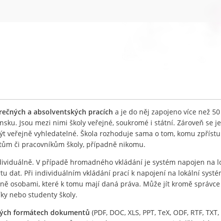
ěrečných a absolventských pracích
a je do něj zapojeno více než 50
nsku. Jsou mezi nimi školy veřejné, soukromé i státní. Zároveň se j
být veřejně vyhledatelné. Škola rozhoduje sama o tom, komu zpříst
ntům či pracovníkům školy, případně nikomu.
ividuálně. V případě hromadného vkládání je systém napojen na l
 dat. Při individuálním vkládání prací k napojení na lokální systé
lně osobami, které k tomu mají daná práva. Může jít kromě správc
íky nebo studenty školy.
ných formátech dokumentů
(PDF, DOC, XLS, PPT, TeX, ODF, RTF, TXT, 