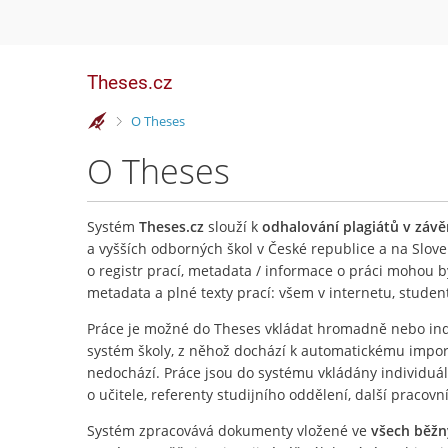
Theses.cz
>
O Theses
O Theses
Systém
Theses.cz
slouží k
odhalování plagiátů v záv
a vyšších odborných škol v České republice a na Slove
o registr prací, metadata / informace o práci mohou 
metadata a plné texty prací: všem v internetu, stude
Práce je možné do Theses vkládat hromadně nebo ind
systém školy, z něhož dochází k automatickému importu
nedochází. Práce jsou do systému vkládány individuá
o učitele, referenty studijního oddělení, další pracovn
Systém zpracovává dokumenty vložené ve
všech běž