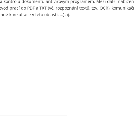
i a kontrolu dokumentů antivirovým programem. Mezi další nabízen
evod prací do PDF a TXT (vč. rozpoznání textů, tzv. OCR), komunikač
né konzultace v této oblasti, …) aj.