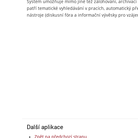
Systém umožňuje mimo jiné též zálohování, archivac
patří tematické vyhledávání v pracích, automatický př
nástroje (diskusní fóra a informační vývěsky pro vzájem
Další aplikace
Zpět na předchozí stranu