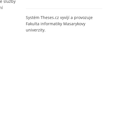
é služby
ní
Systém Theses.cz vyvíjí a provozuje
Fakulta informatiky Masarykovy
univerzity.