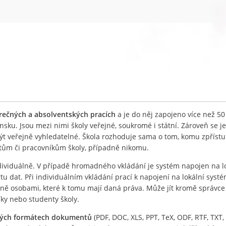
ěrečných a absolventských pracích
a je do něj zapojeno více než 50
nsku. Jsou mezi nimi školy veřejné, soukromé i státní. Zároveň se j
být veřejně vyhledatelné. Škola rozhoduje sama o tom, komu zpříst
ntům či pracovníkům školy, případně nikomu.
ividuálně. V případě hromadného vkládání je systém napojen na l
 dat. Při individuálním vkládání prací k napojení na lokální systé
lně osobami, které k tomu mají daná práva. Může jít kromě správc
íky nebo studenty školy.
ných formátech dokumentů
(PDF, DOC, XLS, PPT, TeX, ODF, RTF, TXT, 