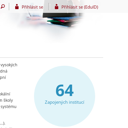
Přihlásit se
Přihlásit se (EduID)
 vysokých
edná
upní
64
okální
m školy
Zapojených institucí
e systému
…).