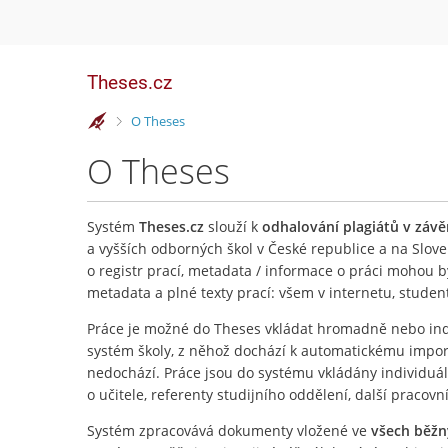
Theses.cz
>
O Theses
O Theses
Systém
Theses.cz
slouží k
odhalování plagiátů v záv
a vyšších odborných škol v České republice a na Slove
o registr prací, metadata / informace o práci mohou 
metadata a plné texty prací: všem v internetu, stude
Práce je možné do Theses vkládat hromadně nebo ind
systém školy, z něhož dochází k automatickému importu
nedochází. Práce jsou do systému vkládány individuá
o učitele, referenty studijního oddělení, další pracovn
Systém zpracovává dokumenty vložené ve
všech běž