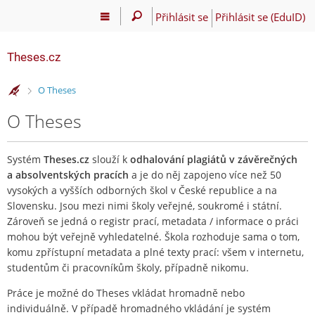
Přihlásit se
Přihlásit se (EduID)
Theses.cz
>
O Theses
O Theses
Systém
Theses.cz
slouží k
odhalování plagiátů v závěrečných
a absolventských pracích
a je do něj zapojeno více než 50
vysokých a vyšších odborných škol v České republice a na
Slovensku. Jsou mezi nimi školy veřejné, soukromé i státní.
Zároveň se jedná o registr prací, metadata / informace o práci
mohou být veřejně vyhledatelné. Škola rozhoduje sama o tom,
komu zpřístupní metadata a plné texty prací: všem v internetu,
studentům či pracovníkům školy, případně nikomu.
Práce je možné do Theses vkládat hromadně nebo
individuálně. V případě hromadného vkládání je systém