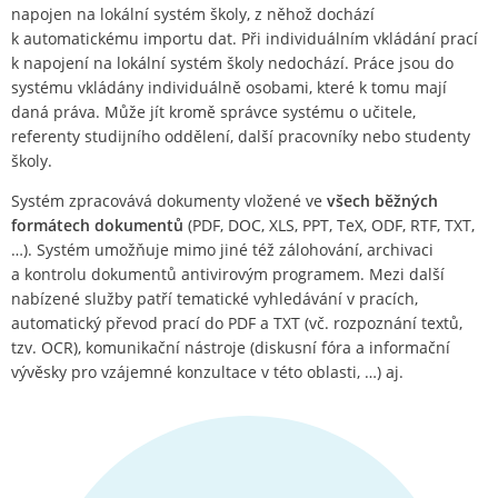
napojen na lokální systém školy, z něhož dochází
k automatickému importu dat. Při individuálním vkládání prací
k napojení na lokální systém školy nedochází. Práce jsou do
systému vkládány individuálně osobami, které k tomu mají
daná práva. Může jít kromě správce systému o učitele,
referenty studijního oddělení, další pracovníky nebo studenty
školy.
Systém zpracovává dokumenty vložené ve
všech běžných
formátech dokumentů
(PDF, DOC, XLS, PPT, TeX, ODF, RTF, TXT,
…). Systém umožňuje mimo jiné též zálohování, archivaci
a kontrolu dokumentů antivirovým programem. Mezi další
nabízené služby patří tematické vyhledávání v pracích,
automatický převod prací do PDF a TXT (vč. rozpoznání textů,
tzv. OCR), komunikační nástroje (diskusní fóra a informační
vývěsky pro vzájemné konzultace v této oblasti, …) aj.