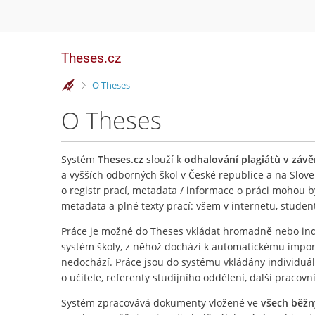
Theses.cz
>
O Theses
O Theses
Systém
Theses.cz
slouží k
odhalování plagiátů v záv
a vyšších odborných škol v České republice a na Slove
o registr prací, metadata / informace o práci mohou 
metadata a plné texty prací: všem v internetu, stude
Práce je možné do Theses vkládat hromadně nebo ind
systém školy, z něhož dochází k automatickému importu
nedochází. Práce jsou do systému vkládány individuá
o učitele, referenty studijního oddělení, další pracovn
Systém zpracovává dokumenty vložené ve
všech běž