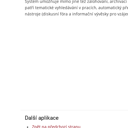
Systém umožňuje mimo jiné též zálohování, archivac
patří tematické vyhledávání v pracích, automatický př
nástroje (diskusní fóra a informační vývěsky pro vzájem
Další aplikace
Zpět na předchozí stranu