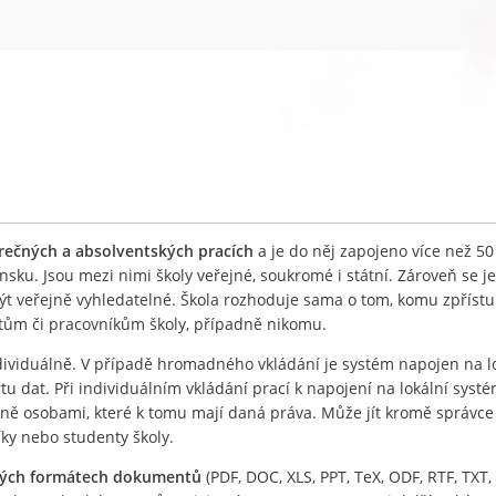
ěrečných a absolventských pracích
a je do něj zapojeno více než 50
nsku. Jsou mezi nimi školy veřejné, soukromé i státní. Zároveň se j
být veřejně vyhledatelné. Škola rozhoduje sama o tom, komu zpříst
ntům či pracovníkům školy, případně nikomu.
ividuálně. V případě hromadného vkládání je systém napojen na l
 dat. Při individuálním vkládání prací k napojení na lokální systé
lně osobami, které k tomu mají daná práva. Může jít kromě správc
íky nebo studenty školy.
ných formátech dokumentů
(PDF, DOC, XLS, PPT, TeX, ODF, RTF, TXT, 