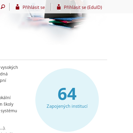
Přihlásit se
Přihlásit se (EduID)
 vysokých
edná
upní
64
okální
m školy
Zapojených institucí
e systému
…).