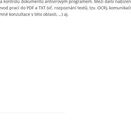
i a kontrolu dokumentů antivirovým programem. Mezi další nabízen
evod prací do PDF a TXT (vč. rozpoznání textů, tzv. OCR), komunikač
né konzultace v této oblasti, …) aj.