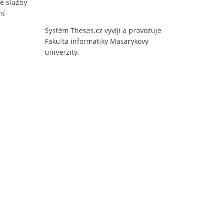
é služby
ní
Systém Theses.cz vyvíjí a provozuje
Fakulta informatiky Masarykovy
univerzity.