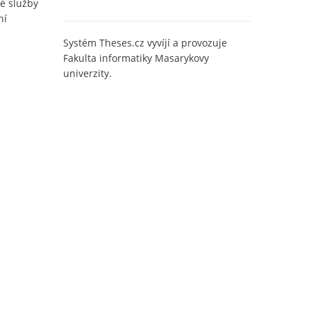
é služby
ní
Systém Theses.cz vyvíjí a provozuje
Fakulta informatiky Masarykovy
univerzity.