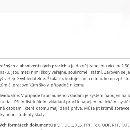
ěrečných a absolventských pracích
a je do něj zapojeno více než 50
nsku. Jsou mezi nimi školy veřejné, soukromé i státní. Zároveň se j
být veřejně vyhledatelné. Škola rozhoduje sama o tom, komu zpříst
ntům či pracovníkům školy, případně nikomu.
ividuálně. V případě hromadného vkládání je systém napojen na l
 dat. Při individuálním vkládání prací k napojení na lokální systé
lně osobami, které k tomu mají daná práva. Může jít kromě správc
íky nebo studenty školy.
ných formátech dokumentů
(PDF, DOC, XLS, PPT, TeX, ODF, RTF, TXT, 