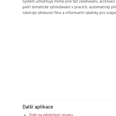
Systém umožňuje mimo jiné též zálohování, archivac
patří tematické vyhledávání v pracích, automatický př
nástroje (diskusní fóra a informační vývěsky pro vzájem
Další aplikace
Zpět na předchozí stranu