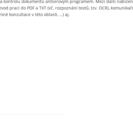
i a kontrolu dokumentů antivirovým programem. Mezi další nabízen
evod prací do PDF a TXT (vč. rozpoznání textů, tzv. OCR), komunikač
né konzultace v této oblasti, …) aj.