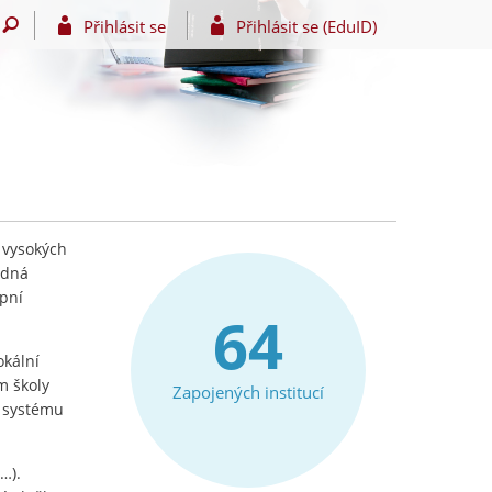
Přihlásit se
Přihlásit se (EduID)
 vysokých
edná
upní
64
okální
m školy
Zapojených institucí
e systému
…).