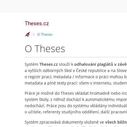
Theses.cz
>
O Theses
O Theses
Systém
Theses.cz
slouží k
odhalování plagiátů v záv
a vyšších odborných škol v České republice a na Slove
o registr prací, metadata / informace o práci mohou 
metadata a plné texty prací: všem v internetu, stude
Práce je možné do Theses vkládat hromadně nebo ind
systém školy, z něhož dochází k automatickému importu
nedochází. Práce jsou do systému vkládány individuá
o učitele, referenty studijního oddělení, další pracovn
Systém zpracovává dokumenty vložené ve
všech běž