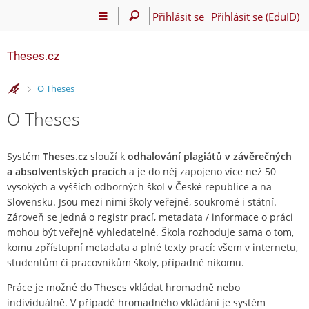
Přihlásit se
Přihlásit se (EduID)
Theses.cz
>
O Theses
O Theses
Systém
Theses.cz
slouží k
odhalování plagiátů v závěrečných
a absolventských pracích
a je do něj zapojeno více než 50
vysokých a vyšších odborných škol v České republice a na
Slovensku. Jsou mezi nimi školy veřejné, soukromé i státní.
Zároveň se jedná o registr prací, metadata / informace o práci
mohou být veřejně vyhledatelné. Škola rozhoduje sama o tom,
komu zpřístupní metadata a plné texty prací: všem v internetu,
studentům či pracovníkům školy, případně nikomu.
Práce je možné do Theses vkládat hromadně nebo
individuálně. V případě hromadného vkládání je systém