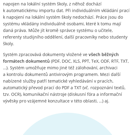
napojen na lokální systém školy, z něhož dochází
k automatickému importu dat. Při individuálním vkládání prací
k napojení na lokální systém školy nedochází. Práce jsou do
systému vkládány individuálně osobami, které k tomu mají
daná práva. Může jít kromě správce systému o učitele,
referenty studijního oddělení, další pracovníky nebo studenty
školy.
Systém zpracovává dokumenty vložené ve
všech běžných
formátech dokumentů
(PDF, DOC, XLS, PPT, TeX, ODF, RTF, TXT,
…). Systém umožňuje mimo jiné též zálohování, archivaci
a kontrolu dokumentů antivirovým programem. Mezi další
nabízené služby patří tematické vyhledávání v pracích,
automatický převod prací do PDF a TXT (vč. rozpoznání textů,
tzv. OCR), komunikační nástroje (diskusní fóra a informační
vývěsky pro vzájemné konzultace v této oblasti, …) aj.