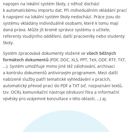
napojen na lokální systém školy, z něhož dochází
k automatickému importu dat. Při individuálním vkládání prací
k napojení na lokální systém školy nedochází. Práce jsou do
systému vkládány individuálně osobami, které k tomu mají
daná práva. Může jít kromě správce systému o učitele,
referenty studijního oddělení, další pracovníky nebo studenty
školy.
Systém zpracovává dokumenty vložené ve
všech běžných
formátech dokumentů
(PDF, DOC, XLS, PPT, TeX, ODF, RTF, TXT,
…). Systém umožňuje mimo jiné též zálohování, archivaci
a kontrolu dokumentů antivirovým programem. Mezi další
nabízené služby patří tematické vyhledávání v pracích,
automatický převod prací do PDF a TXT (vč. rozpoznání textů,
tzv. OCR), komunikační nástroje (diskusní fóra a informační
vývěsky pro vzájemné konzultace v této oblasti, …) aj.