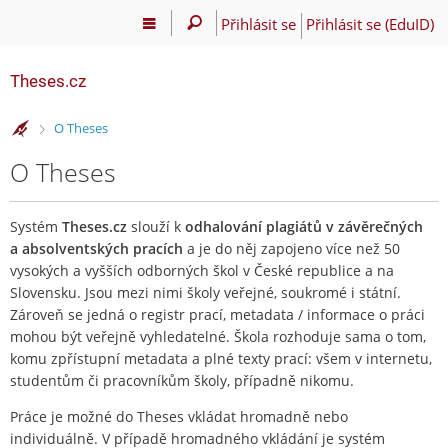
Přihlásit se
Přihlásit se (EduID)
Theses.cz
>
O Theses
O Theses
Systém
Theses.cz
slouží k
odhalování plagiátů v závěrečných
a absolventských pracích
a je do něj zapojeno více než 50
vysokých a vyšších odborných škol v České republice a na
Slovensku. Jsou mezi nimi školy veřejné, soukromé i státní.
Zároveň se jedná o registr prací, metadata / informace o práci
mohou být veřejně vyhledatelné. Škola rozhoduje sama o tom,
komu zpřístupní metadata a plné texty prací: všem v internetu,
studentům či pracovníkům školy, případně nikomu.
Práce je možné do Theses vkládat hromadně nebo
individuálně. V případě hromadného vkládání je systém