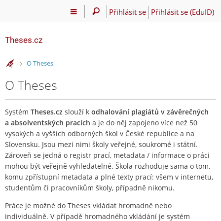
Přihlásit se
Přihlásit se (EduID)
Theses.cz
>
O Theses
O Theses
Systém
Theses.cz
slouží k
odhalování plagiátů v závěrečných
a absolventských pracích
a je do něj zapojeno více než 50
vysokých a vyšších odborných škol v České republice a na
Slovensku. Jsou mezi nimi školy veřejné, soukromé i státní.
Zároveň se jedná o registr prací, metadata / informace o práci
mohou být veřejně vyhledatelné. Škola rozhoduje sama o tom,
komu zpřístupní metadata a plné texty prací: všem v internetu,
studentům či pracovníkům školy, případně nikomu.
Práce je možné do Theses vkládat hromadně nebo
individuálně. V případě hromadného vkládání je systém