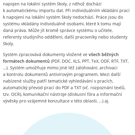
napojen na lokální systém školy, z něhož dochází
k automatickému importu dat. Při individuálním vkládání prací
k napojení na lokální systém školy nedochází. Práce jsou do
systému vkládány individuálně osobami, které k tomu mají
daná práva. Může jít kromě správce systému o učitele,
referenty studijního oddělení, další pracovníky nebo studenty
školy.
Systém zpracovává dokumenty vložené ve
všech běžných
formátech dokumentů
(PDF, DOC, XLS, PPT, TeX, ODF, RTF, TXT,
…). Systém umožňuje mimo jiné též zálohování, archivaci
a kontrolu dokumentů antivirovým programem. Mezi další
nabízené služby patří tematické vyhledávání v pracích,
automatický převod prací do PDF a TXT (vč. rozpoznání textů,
tzv. OCR), komunikační nástroje (diskusní fóra a informační
vývěsky pro vzájemné konzultace v této oblasti, …) aj.