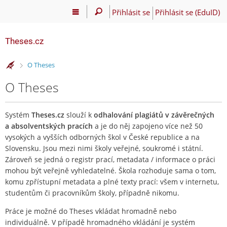
Přihlásit se
Přihlásit se (EduID)
Theses.cz
>
O Theses
O Theses
Systém
Theses.cz
slouží k
odhalování plagiátů v závěrečných
a absolventských pracích
a je do něj zapojeno více než 50
vysokých a vyšších odborných škol v České republice a na
Slovensku. Jsou mezi nimi školy veřejné, soukromé i státní.
Zároveň se jedná o registr prací, metadata / informace o práci
mohou být veřejně vyhledatelné. Škola rozhoduje sama o tom,
komu zpřístupní metadata a plné texty prací: všem v internetu,
studentům či pracovníkům školy, případně nikomu.
Práce je možné do Theses vkládat hromadně nebo
individuálně. V případě hromadného vkládání je systém