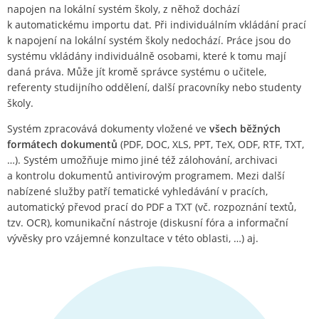
napojen na lokální systém školy, z něhož dochází
k automatickému importu dat. Při individuálním vkládání prací
k napojení na lokální systém školy nedochází. Práce jsou do
systému vkládány individuálně osobami, které k tomu mají
daná práva. Může jít kromě správce systému o učitele,
referenty studijního oddělení, další pracovníky nebo studenty
školy.
Systém zpracovává dokumenty vložené ve
všech běžných
formátech dokumentů
(PDF, DOC, XLS, PPT, TeX, ODF, RTF, TXT,
…). Systém umožňuje mimo jiné též zálohování, archivaci
a kontrolu dokumentů antivirovým programem. Mezi další
nabízené služby patří tematické vyhledávání v pracích,
automatický převod prací do PDF a TXT (vč. rozpoznání textů,
tzv. OCR), komunikační nástroje (diskusní fóra a informační
vývěsky pro vzájemné konzultace v této oblasti, …) aj.