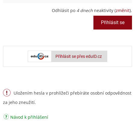
Odhlásit po
4 dnech
neaktivity (
změnit
).
Přihlásit se přes eduID.cz
Uložením hesla v prohlížeči přebíráte osobní odpovědnost
za jeho zneužití.
Návod k přihlášení