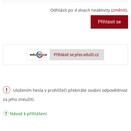
Odhlásit po
4 dnech
neaktivity (
změnit
).
Přihlásit se přes eduID.cz
Uložením hesla v prohlížeči přebíráte osobní odpovědnost
za jeho zneužití.
Návod k přihlášení