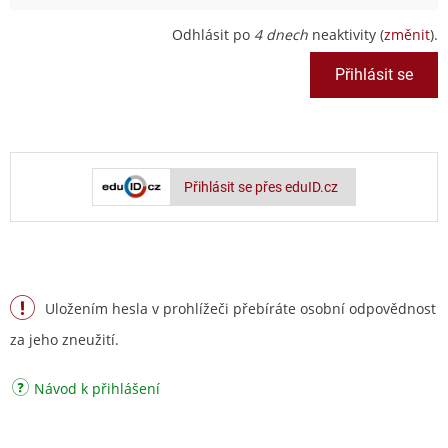
Odhlásit po
4 dnech
neaktivity (
změnit
).
Přihlásit se přes eduID.cz
Uložením hesla v prohlížeči přebíráte osobní odpovědnost
za jeho zneužití.
Návod k přihlášení