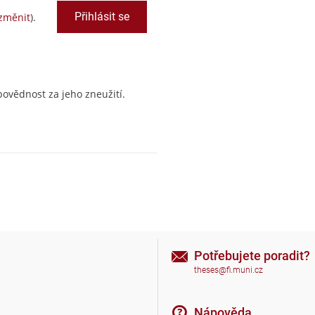
změnit
).
ovědnost za jeho zneužití.
Potřebujete poradit?
theses@fi.muni.cz
Nápověda