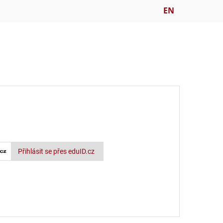
EN
Přihlásit se přes eduID.cz