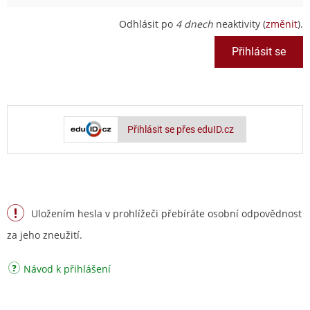
Odhlásit po
4 dnech
neaktivity (
změnit
).
Přihlásit se přes eduID.cz
Uložením hesla v prohlížeči přebíráte osobní odpovědnost
za jeho zneužití.
Návod k přihlášení