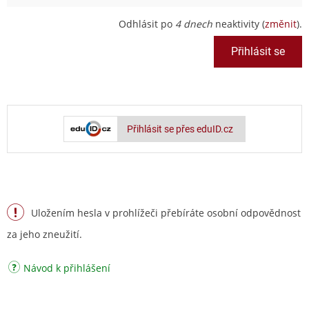
Odhlásit po
4 dnech
neaktivity (
změnit
).
Přihlásit se přes eduID.cz
Uložením hesla v prohlížeči přebíráte osobní odpovědnost
za jeho zneužití.
Návod k přihlášení