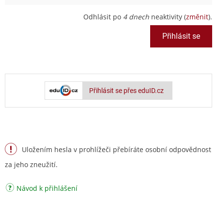
Odhlásit po
4 dnech
neaktivity (
změnit
).
Přihlásit se přes eduID.cz
Uložením hesla v prohlížeči přebíráte osobní odpovědnost
za jeho zneužití.
Návod k přihlášení