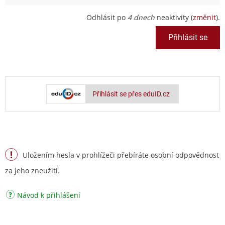
Odhlásit po
4 dnech
neaktivity (
změnit
).
Přihlásit se přes eduID.cz
Uložením hesla v prohlížeči přebíráte osobní odpovědnost
za jeho zneužití.
Návod k přihlášení