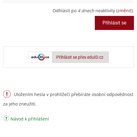
Odhlásit po
4 dnech
neaktivity (
změnit
).
Přihlásit se přes eduID.cz
Uložením hesla v prohlížeči přebíráte osobní odpovědnost
za jeho zneužití.
Návod k přihlášení