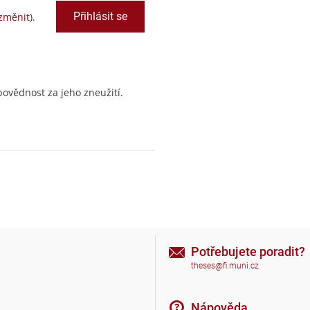
změnit
).
ovědnost za jeho zneužití.
Potřebujete poradit?
theses@fi.muni.cz
Nápověda