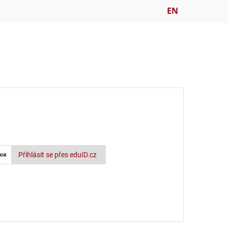
EN
Přihlásit se přes eduID.cz