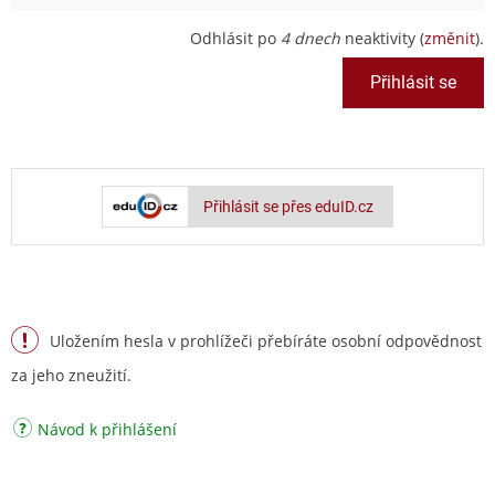
Odhlásit po
4 dnech
neaktivity (
změnit
).
Přihlásit se přes eduID.cz
Uložením hesla v prohlížeči přebíráte osobní odpovědnost
za jeho zneužití.
Návod k přihlášení