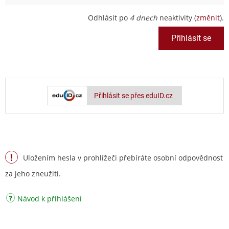
Odhlásit po
4 dnech
neaktivity (
změnit
).
Přihlásit se přes eduID.cz
Uložením hesla v prohlížeči přebíráte osobní odpovědnost
za jeho zneužití.
Návod k přihlášení