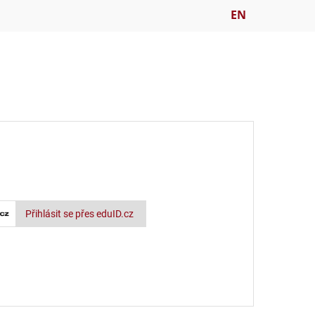
EN
Přihlásit se přes eduID.cz