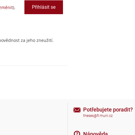
změnit
).
ovědnost za jeho zneužití.
Potřebujete poradit?
theses@fi.muni.cz
Nápověda