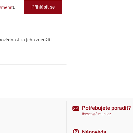
změnit
).
ovědnost za jeho zneužití.
Potřebujete poradit?
theses@fi.muni.cz
Nápověda