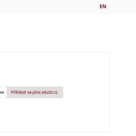
EN
Přihlásit se přes eduID.cz