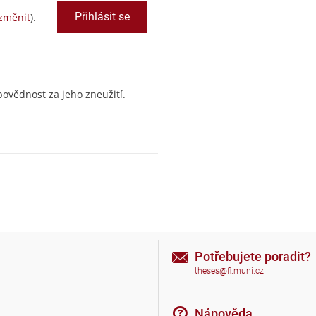
změnit
).
ovědnost za jeho zneužití.
Potřebujete poradit?
theses@fi.muni.cz
Nápověda