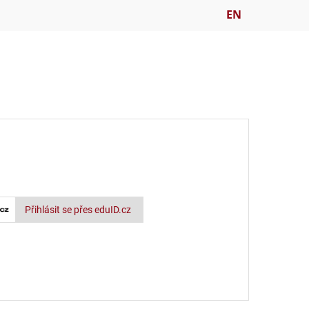
EN
Přihlásit se přes eduID.cz