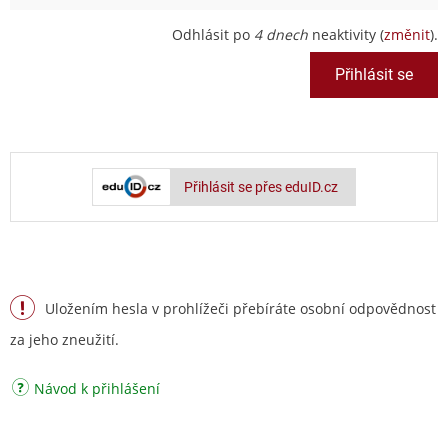
Odhlásit po
4 dnech
neaktivity (
změnit
).
Přihlásit se přes eduID.cz
Uložením hesla v prohlížeči přebíráte osobní odpovědnost
za jeho zneužití.
Návod k přihlášení