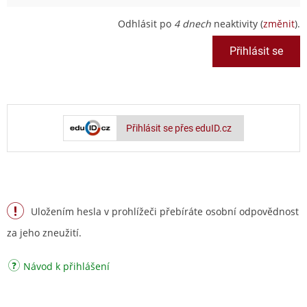
Odhlásit po
4 dnech
neaktivity (
změnit
).
Přihlásit se přes eduID.cz
Uložením hesla v prohlížeči přebíráte osobní odpovědnost
za jeho zneužití.
Návod k přihlášení