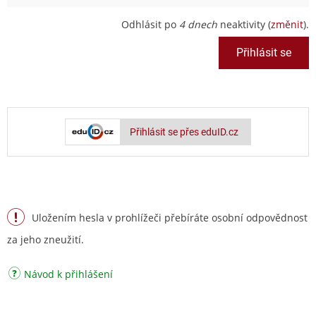
Odhlásit po
4 dnech
neaktivity (
změnit
).
Přihlásit se přes eduID.cz
Uložením hesla v prohlížeči přebíráte osobní odpovědnost
za jeho zneužití.
Návod k přihlášení