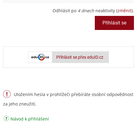
Odhlásit po
4 dnech
neaktivity (
změnit
).
Přihlásit se přes eduID.cz
Uložením hesla v prohlížeči přebíráte osobní odpovědnost
za jeho zneužití.
Návod k přihlášení