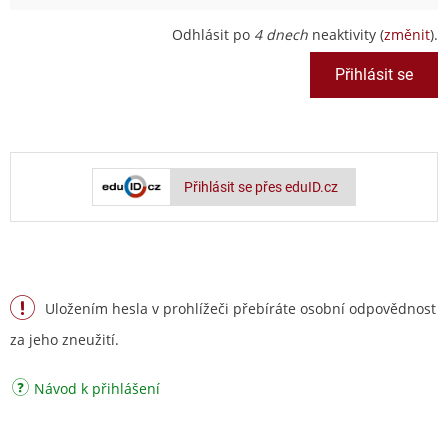
Odhlásit po
4 dnech
neaktivity (
změnit
).
Přihlásit se přes eduID.cz
Uložením hesla v prohlížeči přebíráte osobní odpovědnost
za jeho zneužití.
Návod k přihlášení