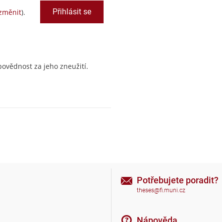
změnit
).
ovědnost za jeho zneužití.
Potřebujete poradit?
theses@fi.muni.cz
Nápověda