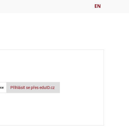
EN
Přihlásit se přes eduID.cz