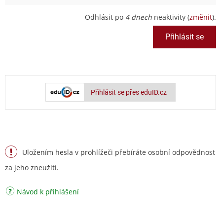
Odhlásit po
4 dnech
neaktivity (
změnit
).
Přihlásit se přes eduID.cz
Uložením hesla v prohlížeči přebíráte osobní odpovědnost
za jeho zneužití.
Návod k přihlášení