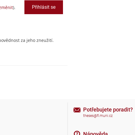
změnit
).
ovědnost za jeho zneužití.
Potřebujete poradit?
theses@fi.muni.cz
Nápověda