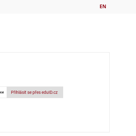
EN
Přihlásit se přes eduID.cz